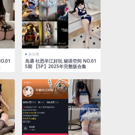
未分类
.01
岛遇 社恐羊江好玩 秘语空间 NO.01
集
5期 【5P】2025年完整版合集