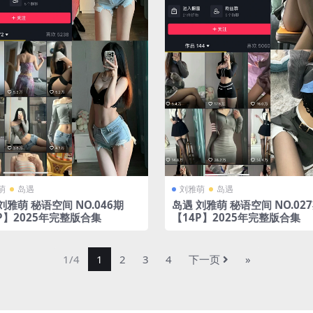
萌
岛遇
刘雅萌
岛遇
刘雅萌 秘语空间 NO.046期
岛遇 刘雅萌 秘语空间 NO.02
P】2025年完整版合集
【14P】2025年完整版合集
1/4
1
2
3
4
下一页
»