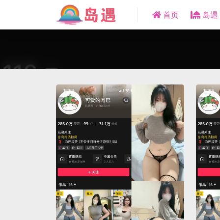
首页
岛遇