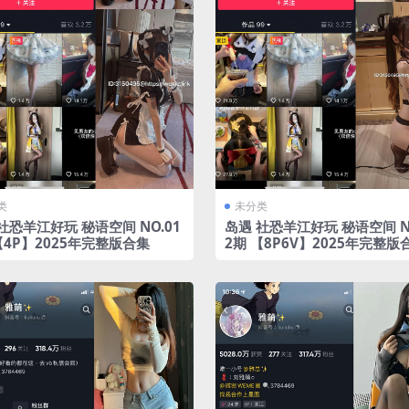
类
未分类
社恐羊江好玩 秘语空间 NO.01
岛遇 社恐羊江好玩 秘语空间 NO
【4P】2025年完整版合集
2期 【8P6V】2025年完整版