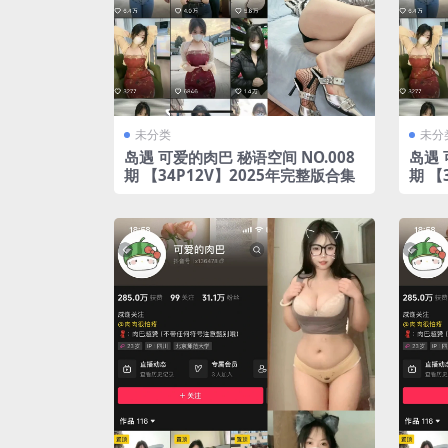
未分类
未分
岛遇 可爱的肉巴 秘语空间 NO.008
岛遇 
期 【34P12V】2025年完整版合集
期 【