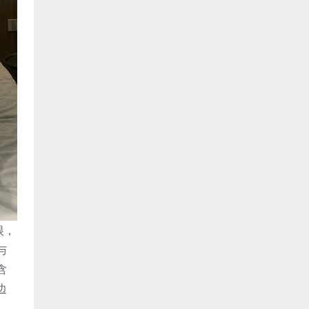
眼，
与
含
边