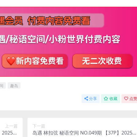
间
趣岛
分享
收藏
点赞
上一篇
下一篇
】2025年
岛遇 林扣弦 秘语空间 NO.049期 【37P】2025