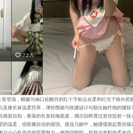
护士装登场，帽徽与袖口处醒目的红十字标志在柔和灯光下格外惹
白及膝长袜温柔托举，薄纱围裙与收腰设计勾勒出她纤细的腰肢
机镜面自拍，垂落的长发轻掩面庞，偶尔抬眸透过发丝投射一抹
涩的温柔，也暗藏自信的倔强。接连几帧中，她缓缓掀起蕾丝镶
婉与小心机并存的双重魅力；侧身回眸时，肌肤与布料的柔光交