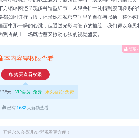
下方缩略图还呈现多种造型细节：从经典护士礼帽到腰间轻系的
换都如同诗行片段，记录她在私密空间里的自在与张扬。整体氛
画面中那一瞬的心跳，但通过光影与细节的描绘，我们得以窥见
为观者献上一场既含蓄又撩动心弦的视觉盛宴。
隐藏
本内容需权限查看
购买查看权限
38元
VIP会员:
免费
永久会员:
免费
已有
1688
人解锁查看
开通永久会员进VIP群观看更方便！