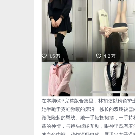
在本期60P完整版合集里，林扣弦以粉色
她半跪于霓虹微暖的床沿，修长的双腿被雪
微微隆起的臀线。她一手轻抚裙摆，一手持
蓄的神情，与镜头缱绻互动，眼神里既有羞
的白色内裤，动作流畅自然，展现出女子温