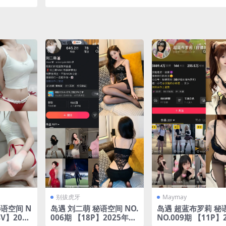
整版合集
完整版合集
别拔虎牙
Maymay
语空间 N
岛遇 刘二萌 秘语空间 NO.
岛遇 超蓝布罗莉 秘
4V】2025
006期 【18P】2025年完
NO.009期 【11P】