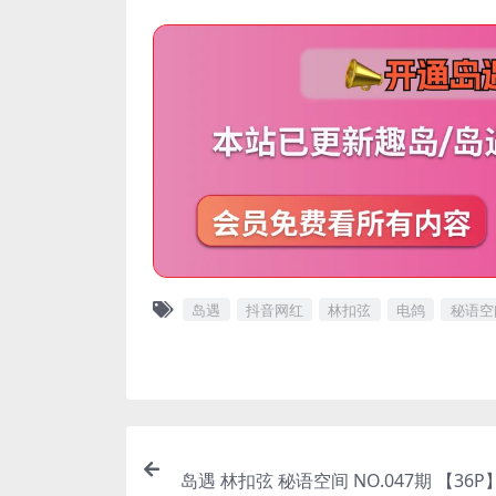
岛遇
抖音网红
林扣弦
电鸽
秘语空
岛遇 林扣弦 秘语空间 NO.047期 【36P