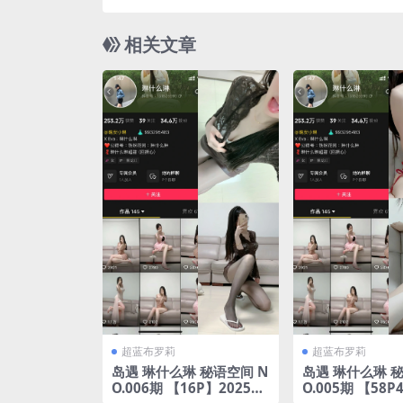
完
相关文章
超蓝布罗莉
超蓝布罗莉
岛遇 琳什么琳 秘语空间 N
岛遇 琳什么琳 秘
O.006期 【16P】2025年
O.005期 【58P