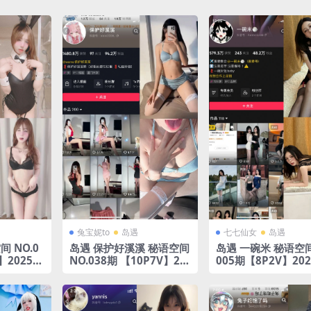
兔宝妮to
岛遇
七七仙女
岛遇
 NO.0
岛遇 保护好溪溪 秘语空间
岛遇 一碗米 秘语空间
V】2025年
NO.038期 【10P7V】20
005期【8P2V】20
25年完整版合集
完整版合集