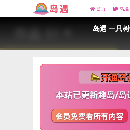
首页
岛遇
岛遇 一只树