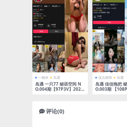
一碗米
岛遇
优点猫饼
岛遇
岛遇 一只77 秘语空间 N
岛遇 佳佳拖把 秘
O.004期【97P3V】2025
O.003期 【108
年完整版合集
年完整版合集
评论(0)