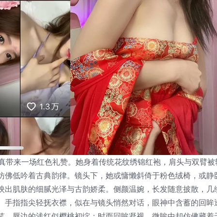
写真带来一场红色礼赞。她身着传统花纹绣锦红袍，肩头与双臂被
仿佛低吟着古典韵律。镜头下，她或慵懒斜倚于粉色绒椅，或静
映出肌肤的细腻光泽与古韵娇柔。侧颜温婉，长发随意披散，几
。手指指尖轻抚衣襟，似在与镜头悄然对话，眼神中含蓄的回眸
笑，唇边的浅红似樱桃初绽；时而回眸凝视，微眸中却仿佛藏着