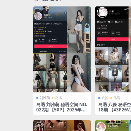
刘雅萌
岛遇
八酱
岛遇
岛遇 刘雅萌 秘语空间 NO.
岛遇 八酱 秘语空间
022期 【50P】2025年完
18期 【43P26
整版合集
完整版合集