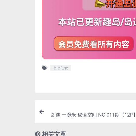
七七仙女
岛遇 一碗米 秘语空间 NO.011期【12P】
完
相关文章