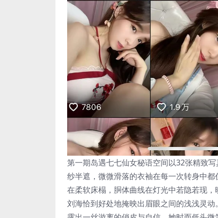
第一期岛遇七七仙女秘语空间以32张精致
纱半遮，微微滑落的衣袖在每一次转身中都
在柔软床榻，胴体曲线在灯光中若隐若现，
刘海恰到好处地掩映出眉眼之间的浅浅灵动
露出一丝游离的俏皮与自信。她时而低头微