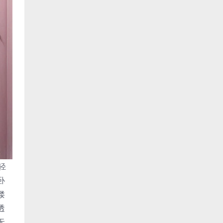
轻
卧
缕
透
无