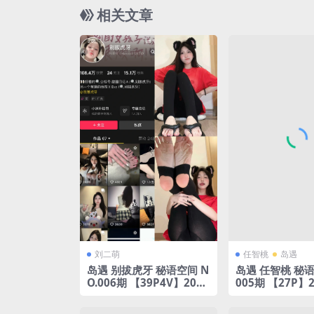
相关文章
刘二萌
任智桃
岛遇
岛遇 别拔虎牙 秘语空间 N
岛遇 任智桃 秘语
O.006期 【39P4V】2025
005期 【27P】
年完整版合集
整版合集