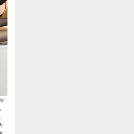
画面
；
，
大
发