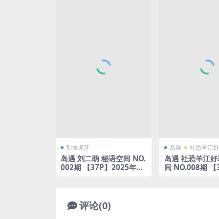
别拔虎牙
岛遇
社恐羊江好
岛遇 刘二萌 秘语空间 NO.
岛遇 社恐羊江好
002期 【37P】2025年完
间 NO.008期 【
整版合集
25年完整版合集
评论(0)