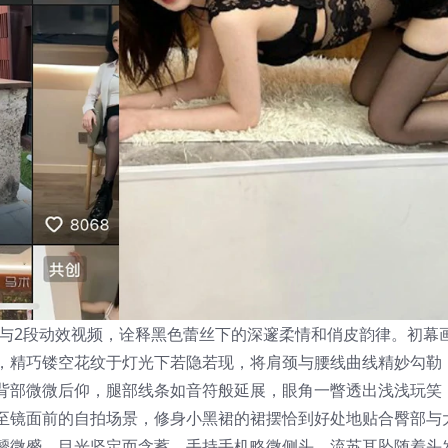
态与2段动效视频，诠释黑色蕾丝下的深邃柔情和俏皮韵律。初幕
，精巧镂空花纹于灯光下若隐若现，将肩颈与腰线曲线精妙勾勒
背部微微后仰，腿部线条如音符般延展，眼角一瞥透出浅浅玩笑
至镜面前的自拍场景，修身小黑裙的裙摆恰到好处地贴合臀部与
颦微蹙，目光坚定而含蓄，手持手机略微侧头，流苏耳坠随着头