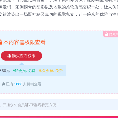
撩发梢、颈侧锁骨的阴影以及地毯的柔软质感交织一处，让人仿
交错渲染出一场既神秘又真切的视觉私宴，让一碗米的优雅与性
隐藏
本内容需权限查看
购买查看权限
38元
VIP会员:
免费
永久会员:
免费
已有
1688
人解锁查看
开通永久会员进VIP群观看更方便！