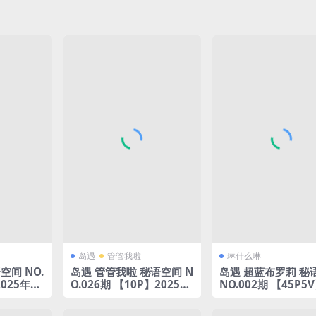
岛遇
管管我啦
琳什么琳
空间 NO.
岛遇 管管我啦 秘语空间 N
岛遇 超蓝布罗莉 秘
2025年完
O.026期 【10P】2025年
NO.002期 【45P5
完整版合集
25年完整版合集