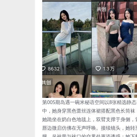
第005期岛遇一碗米秘语空间以8张精选静
中，她身穿黑色蕾丝连体裙搭配黑色长筒袜
她跪坐在奶白色地毯上，双臂支撑于身侧，
唇边微启仿佛在无声呼唤。接续镜头，她转
腿，吊袜带与袜口的交界处更添诱惑；她下