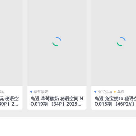
玩
草莓酸奶
兔宝妮to
岛遇
玩 秘语空
岛遇 草莓酸奶 秘语空间 N
岛遇 兔宝妮to 秘语
30P】20
O.019期 【34P】2025年
O.015期 【46P2V】
完整版合集
年完整版合集