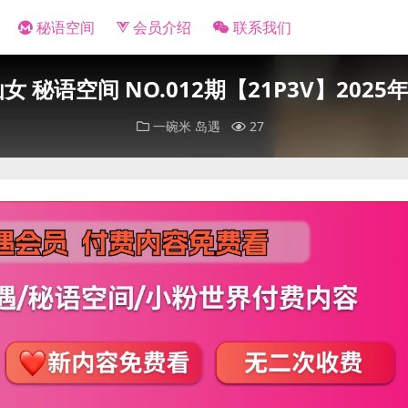
秘语空间
会员介绍
联系我们
女 秘语空间 NO.012期【21P3V】202
一碗米
岛遇
27