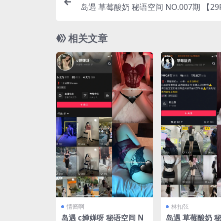
岛遇 草莓酸奶 秘语空间 NO.007期 【29
年完
相关文章
情酱啊
林扣弦
岛遇 c婵婵呀 秘语空间 N
岛遇 草莓酸奶 秘