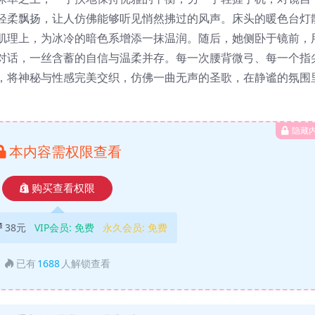
轻柔飘扬，让人仿佛能够听见悄然拂过的风声。床头的暖色台灯
肌理上，为冰冷的暗色系增添一抹温润。随后，她侧卧于镜前，
对话，一丝含蓄的自信与温柔并存。每一次腰背微弓、每一个指
，将神秘与性感完美交织，仿佛一曲无声的圣歌，在静谧的氛围
隐藏
本内容需权限查看
购买查看权限
38元
VIP会员:
免费
永久会员:
免费
已有
1688
人解锁查看