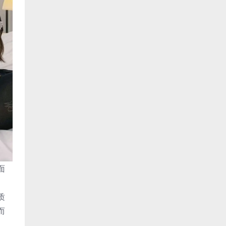
面
质
而