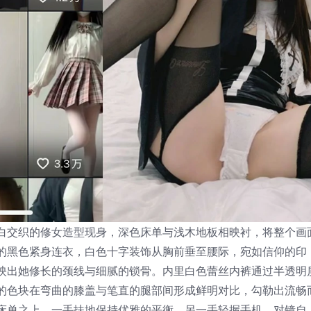
白交织的修女造型现身，深色床单与浅木地板相映衬，将整个画
的黑色紧身连衣，白色十字装饰从胸前垂至腰际，宛如信仰的印
映出她修长的颈线与细腻的锁骨。内里白色蕾丝内裤通过半透明
的色块在弯曲的膝盖与笔直的腿部间形成鲜明对比，勾勒出流畅
床单之上，一手扶地保持优雅的平衡，另一手轻握手机，对镜自