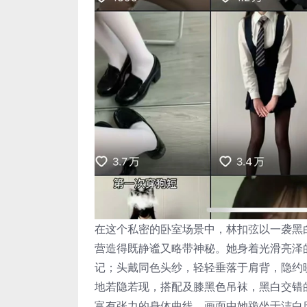
在这个私密的卧室场景中，林扣弦以一袭黑
营造得既静谧又略带神秘。她身着光滑亮泽
记；头戴同色头纱，轻轻垂落于肩背，隐约
地若隐若现，搭配及膝黑色吊袜，黑白交错
富有张力的身体曲线。画面中她跪坐于洁白