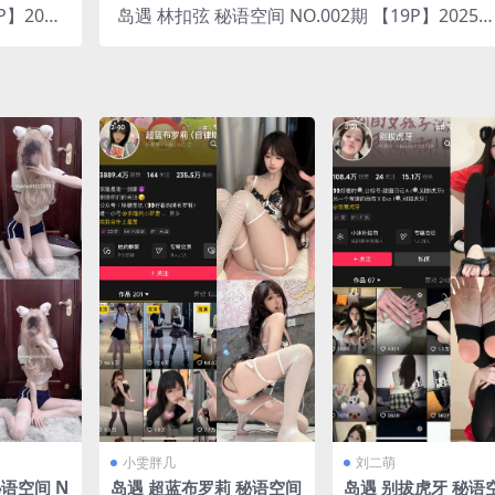
P】2025
岛遇 林扣弦 秘语空间 NO.002期 【19P】2025
整版合集
完整版合集
小雯胖几
刘二萌
语空间 N
岛遇 超蓝布罗莉 秘语空间
岛遇 别拔虎牙 秘语空