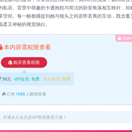
的私语。背景中萌趣的卡通抱枕与简洁的卧室角落相互映衬，却
享空间。每一帧都捕捉到她与镜头之间若即若离的互动，既含蓄
温柔又神秘的视觉独白。
隐藏
本内容需权限查看
购买查看权限
38元
VIP会员:
免费
永久会员:
免费
已有
1688
人解锁查看
开通永久会员进VIP群观看更方便！