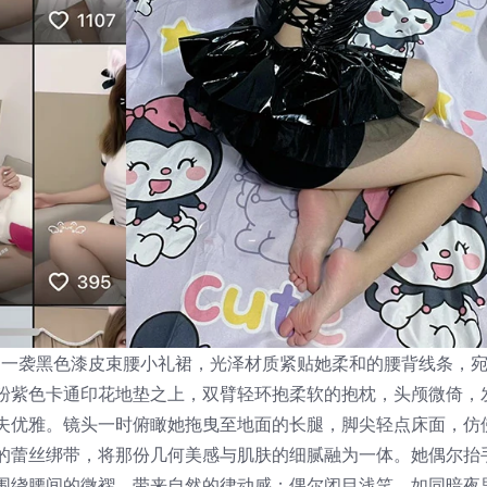
择了一袭黑色漆皮束腰小礼裙，光泽材质紧贴她柔和的腰背线条，
粉紫色卡通印花地垫之上，双臂轻环抱柔软的抱枕，头颅微倚，
失优雅。镜头一时俯瞰她拖曳至地面的长腿，脚尖轻点床面，仿
的蕾丝绑带，将那份几何美感与肌肤的细腻融为一体。她偶尔抬
围绕腰间的微褶，带来自然的律动感；偶尔闭目浅笑，如同暗夜