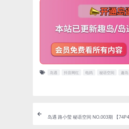
岛遇
抖音网红
电鸽
秘语空间
趣岛
岛遇 路小莹 秘语空间 NO.003期 【74P4
5年完