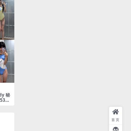
dy 秘
53P1
合集
首页