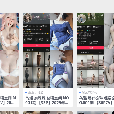
兰兰小可爱
超蓝布罗莉
语空间 N
岛遇 余珠珠 秘语空间 NO.
岛遇 琳什么琳 秘语空
2V】2025
001期 【33P】2025年完
O.001期 【36P7V】
整版合集
年完整版合集