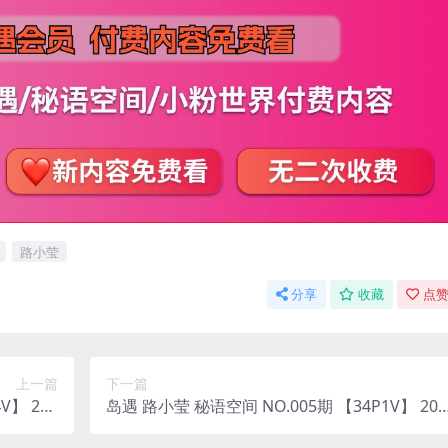
路小莹
分享
收藏
点赞
上一篇
下一篇
V】 202
岛遇 路小莹 秘语空间 NO.005期 【34P1V】 202
整版合集
5年完整版合集