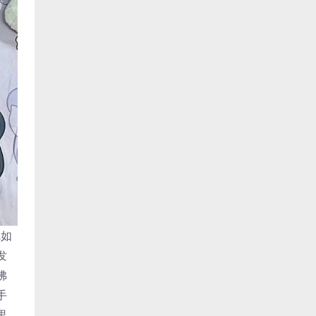
宛如
发
佛
手
里