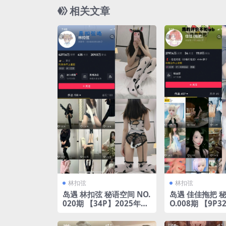
相关文章
林扣弦
林扣弦
岛遇 林扣弦 秘语空间 NO.
岛遇 佳佳拖把 秘
020期 【34P】2025年完
O.008期 【9P3
整版合集
年完整版合集