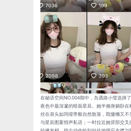
在秘语空间NO.004期中，岛遇路小莹选
夜色中最深邃的暗面星辰。她半侧身躺卧在
丝在肩头如同缎带般自然散落，既慵懒又不
与星辰图案悄声私语；一时拉近她背部交叉
轻拂发梢，指尖动作恰到好处地呼应衣襟与