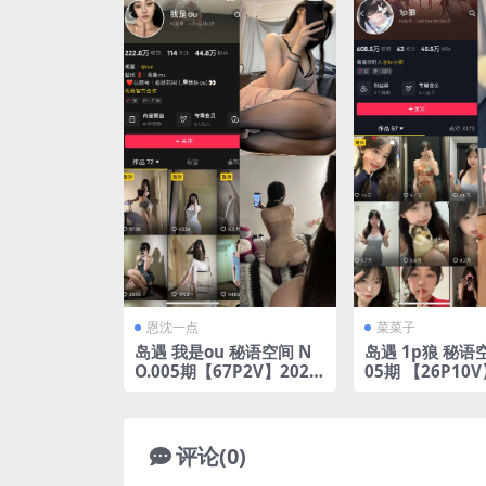
恩沈一点
菜菜子
岛遇 我是ou 秘语空间 N
岛遇 1p狼 秘语空
O.005期【67P2V】2025
05期 【26P10
年完整版合集
完整版合集
评论(0)