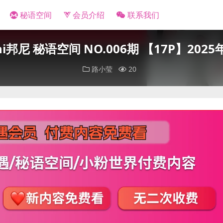
秘语空间
会员介绍
联系我们
ni邦尼 秘语空间 NO.006期 【17P】20
路小莹
20