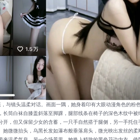
态，与镜头温柔对话。画面一隅，她身着印有大眼动漫角色的粉
，长筒白袜自膝盖斜落至脚踝，腿部线条在椅子的深色木纹中被
分开，但又保留少女的含蓄，一只手自然搭于腿侧，另一手托住
。她微微抬头，乌黑长发如瀑布般垂落肩头，微光映出发丝的柔
带来温柔气息。另一个场景里，她换上精致的黑色花边内衣，倚