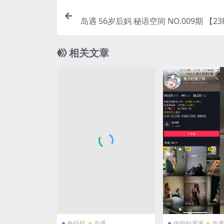
岛遇 56岁后妈 秘语空间 NO.009期 【23
年完
相关文章
兔抖抖
岛遇
保护好溪溪
岛遇