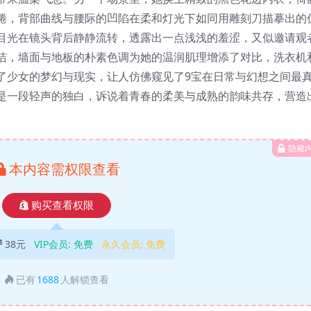
蜷，背部曲线与腰际的凹陷在柔和灯光下如同用雕刻刀描摹出的
目光在镜头背后静静流转，透露出一点浅浅的羞涩，又似邀请观
洁，墙面与地板的朴素色调为她的温润肌理增添了对比，洗衣机
了少女的梦幻与现实，让人仿佛窥见了9宝在日常与幻想之间最
是一段轻声的独白，诉说着青春的柔美与成熟的韵味共存，营造
隐藏
本内容需权限查看
购买查看权限
38元
VIP会员:
免费
永久会员:
免费
已有
1688
人解锁查看