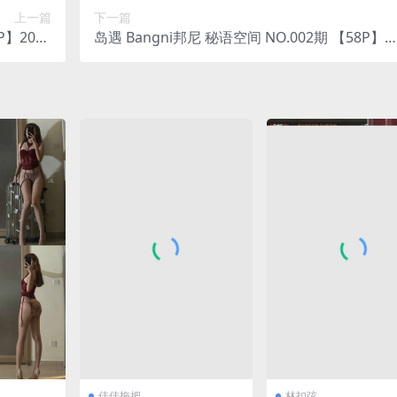
上一篇
下一篇
P】2025
岛遇 Bangni邦尼 秘语空间 NO.002期 【58P】2
整版合集
025年完整版合集
佳佳拖把
林扣弦