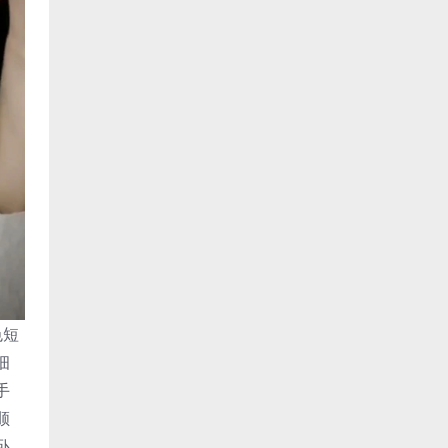
色短
细
手
顺
卧