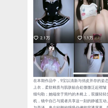
在本期作品中，9宝以清新与俏皮并存的姿
上衣，柔软棉质与肌肤贴合处微微泛起褶皱
细勾勒；她端坐于简约的木椅上，双腿轻轻
机，镜中自己与观者共享这一刻的静谧互动
与亮泽，鼻尖轻颤的呼吸仿佛能穿透屏幕，